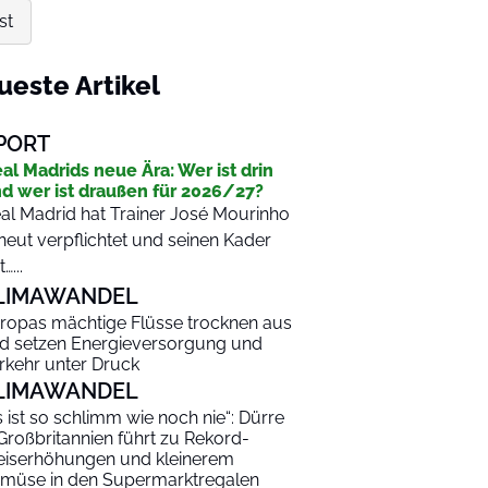
st
ueste Artikel
PORT
al Madrids neue Ära: Wer ist drin
d wer ist draußen für 2026/27?
al Madrid hat Trainer José Mourinho
neut verpflichtet und seinen Kader
…...
LIMAWANDEL
ropas mächtige Flüsse trocknen aus
d setzen Energieversorgung und
rkehr unter Druck
LIMAWANDEL
s ist so schlimm wie noch nie“: Dürre
 Großbritannien führt zu Rekord-
eiserhöhungen und kleinerem
müse in den Supermarktregalen