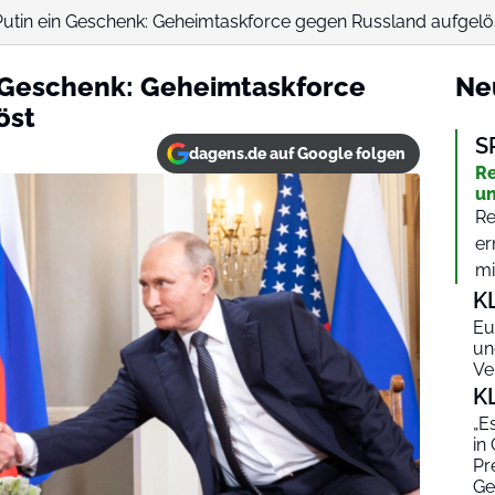
tin ein Geschenk: Geheimtaskforce gegen Russland aufgelö
 Geschenk: Geheimtaskforce
Ne
öst
S
dagens.de auf Google folgen
Re
un
Re
er
mit
K
Eu
un
Ve
K
„E
in
Pr
Ge