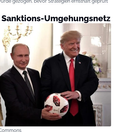
urde gezogen, bevor Strategien ernsthaft geprüft
s Sanktions-Umgehungsnetz
ia Commons