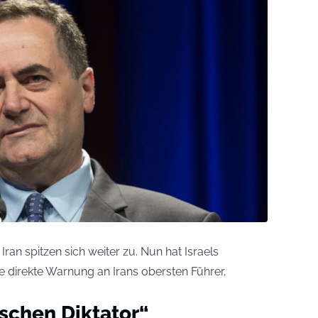
an spitzen sich weiter zu. Nun hat Israels
ine direkte Warnung an Irans obersten Führer,
ischen Diktator“