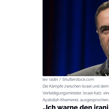
lev radin / Shutterstock.com
Die Kämpfe zwischen Israel und dem Ir
Verteidigungsminister, Israel Katz, e
Ayatollah Khamenei, ausgesprochen.
„Ich warne den iran