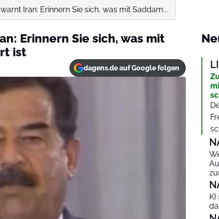
 warnt Iran: Erinnern Sie sich, was mit Saddam...
ran: Erinnern Sie sich, was mit
Ne
t ist
L
dagens.de auf Google folgen
Zu
mi
sc
De
Fr
sc
N
We
Au
zu
N
KI
da
N