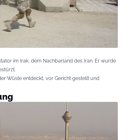
tator im Irak, dem Nachbarland des Iran. Er wurde
stürzt.
der Wüste entdeckt, vor Gericht gestellt und
ung