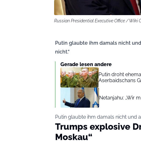
Russian Presidential Executive Office / Wik
Putin glaubte ihm damals nicht und
nicht.“
Gerade lesen andere
Putin droht ehem
Aserbaidschans Gr
Netanjahu: „Wir 
Putin glaubte ihm damals nicht und an
Trumps explosive D
Moskau“