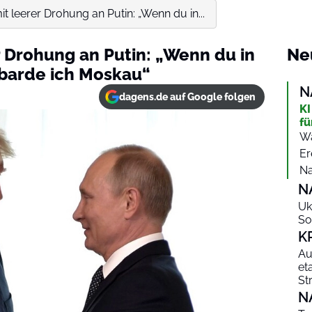
t leerer Drohung an Putin: „Wenn du in...
r Drohung an Putin: „Wenn du in
Ne
mbarde ich Moskau“
N
dagens.de auf Google folgen
KI
fü
Wa
Er
Na
N
Uk
So
K
Au
et
St
N