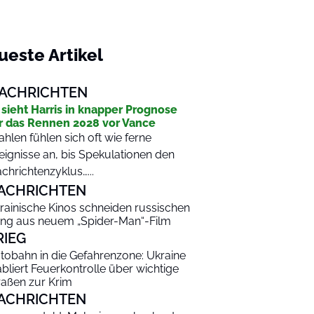
ueste Artikel
ACHRICHTEN
 sieht Harris in knapper Prognose
r das Rennen 2028 vor Vance
hlen fühlen sich oft wie ferne
eignisse an, bis Spekulationen den
chrichtenzyklus…...
ACHRICHTEN
rainische Kinos schneiden russischen
ng aus neuem „Spider-Man“-Film
RIEG
tobahn in die Gefahrenzone: Ukraine
abliert Feuerkontrolle über wichtige
raßen zur Krim
ACHRICHTEN