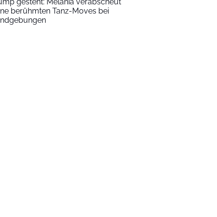
ump gesteht: Melania verabscheut
ine berühmten Tanz-Moves bei
ndgebungen