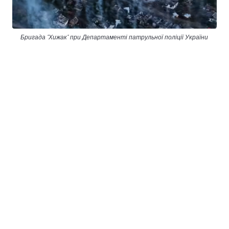
Бригада "Хижак" при Департаменті патрульної поліції України