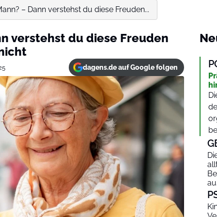
Mann? – Dann verstehst du diese Freuden...
nn verstehst du diese Freuden
Ne
nicht
P
dagens.de auf Google folgen
25
Pr
hi
Di
de
or
be
G
Di
al
Be
au
P
Ki
Ve