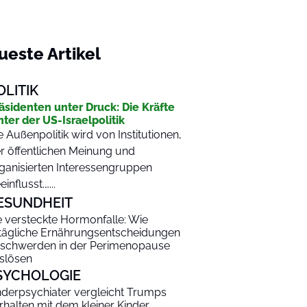
ueste Artikel
OLITIK
äsidenten unter Druck: Die Kräfte
nter der US-Israelpolitik
e Außenpolitik wird von Institutionen,
r öffentlichen Meinung und
ganisierten Interessengruppen
einflusst.…...
ESUNDHEIT
e versteckte Hormonfalle: Wie
ltägliche Ernährungsentscheidungen
schwerden in der Perimenopause
slösen
SYCHOLOGIE
nderpsychiater vergleicht Trumps
rhalten mit dem kleiner Kinder