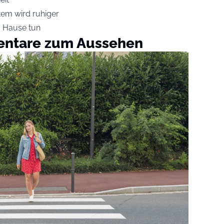
tem wird ruhiger
u Hause tun
entare zum Aussehen