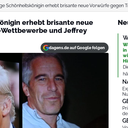
ge Schönheitskönigin erhebt brisante neue Vorwürfe gegen T
nigin erhebt brisante neue
Ne
-Wettbewerbe und Jeffrey
W
Wa
dagens.de auf Google folgen
in
wi
Hi
Di
hä
N
Ex
Nu
G
Pr
de
G
Vo