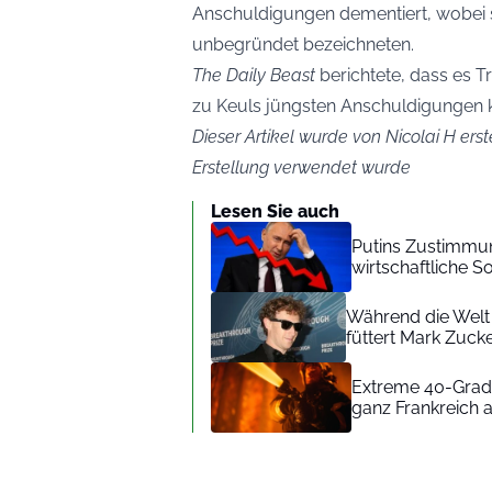
Anschuldigungen dementiert, wobei sei
unbegründet bezeichneten.
The Daily Beast
berichtete, dass es T
zu Keuls jüngsten Anschuldigungen k
Dieser Artikel wurde von Nicolai H erst
Erstellung verwendet wurde
Lesen Sie auch
Putins Zustimmun
wirtschaftliche 
Während die Welt 
füttert Mark Zuc
Extreme 40-Grad-
ganz Frankreich 