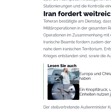
Stationierungen und die Kontrolle ein
Iran fordert weitre
Teheran bestätigte am Dienstag, dass
Militäroperationen in der gesamten Re
Operationen im Zusammenhang mit de
Iranische Beamte fordern zudem den 
nahe dem iranischen Territorium, En
Krieges entstanden sind, sowie die A
Lesen Sie auch
Europa und China
haben
Ein Knopfdruck, 
Einheiten nutzen 
Der stellvertretende Außenminister K