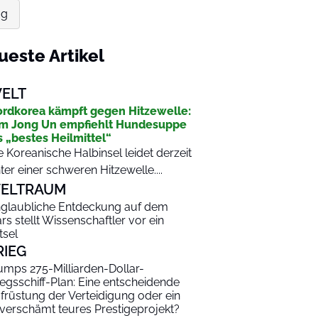
ag
ueste Artikel
ELT
rdkorea kämpft gegen Hitzewelle:
m Jong Un empfiehlt Hundesuppe
s „bestes Heilmittel“
e Koreanische Halbinsel leidet derzeit
ter einer schweren Hitzewelle....
ELTRAUM
glaubliche Entdeckung auf dem
rs stellt Wissenschaftler vor ein
tsel
RIEG
umps 275-Milliarden-Dollar-
iegsschiff-Plan: Eine entscheidende
früstung der Verteidigung oder ein
verschämt teures Prestigeprojekt?