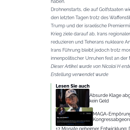
haben.
Drohnenstarts, die auf Golfstaaten w
den letzten Tagen trotz des Waffenstil
Trump und der israelische Premiermin
Krieg ziele darauf ab, Irans regional
reduzieren und Teherans nukleare Am
Irans Führung bleibt jedoch trotz mo
innenpolitischer Unruhen fest an der
Dieser Artikel wurde von Nicolai H erst
Erstellung verwendet wurde
Lesen Sie auch
Absurde Klage abg
kein Geld
MAGA-Empörung 
Kongressabgeord
17 Monate geheimer Entwicklung: Di