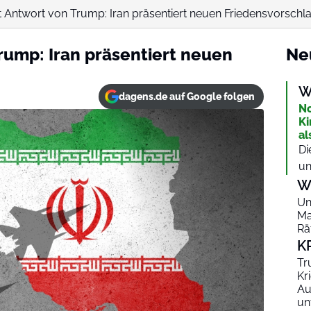
t Antwort von Trump: Iran präsentiert neuen Friedensvorschl
rump: Iran präsentiert neuen
Ne
W
dagens.de auf Google folgen
No
Ki
al
Di
un
W
Un
Ma
Rä
K
Tr
Kr
Au
un