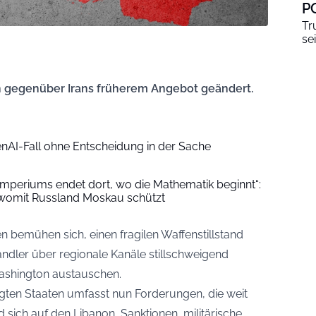
P
Tr
se
 gegenüber Irans früherem Angebot geändert.
enAI-Fall ohne Entscheidung in der Sache
 Imperiums endet dort, wo die Mathematik beginnt“:
, womit Russland Moskau schützt
bemühen sich, einen fragilen Waffenstillstand
ndler über regionale Kanäle stillschweigend
ashington austauschen.
igten Staaten umfasst nun Forderungen, die weit
 sich auf den Libanon, Sanktionen, militärische