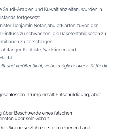
ie Saudi-Arabien und Kuwait abzielten, wurden in
lstands fortgesetzt.
ister Benjamin Netanjahu erklärten zuvor, der
en Einfluss zu schwächen, die Raketenfähigkeiten zu
bitionen zu zerschlagen.
natelanger Konflikte, Sanktionen und
 Macht.
ellt und veröffentlicht, wobei möglicherweise KI für die
eschlossen: Trump erhält Entschuldigung, aber
über Beschwerde eines falschen
neten über sein Gehalt
e Ukraine setzt ihre erste im eigenen Land