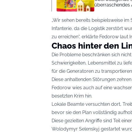
überraschendes 
„Wir sehen bereits beispielsweise im 
Infanterie, da die Logistik zerstört 
zu erreichen“, erklärte Fedorow laut I
Chaos hinter den Li
Die Probleme beschränken sich nich
Schwierigkeiten, Lebensmittel zu lief
für die Generatoren zu transportiere
Diese anhaltenden Störungen zehren 
Fedorow wies auch auf eine wachsende 
besetzten Krim hin.
Lokale Beamte versuchten dort, Treibs
bevor sie den Plan vollständig aufho
Diese gezielten Angriffe sind Teil ei
Wolodymyr Selenskyj gestartet wurd