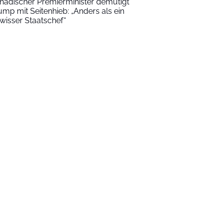
nadischer Premierminister demütigt
ump mit Seitenhieb: „Anders als ein
wisser Staatschef“