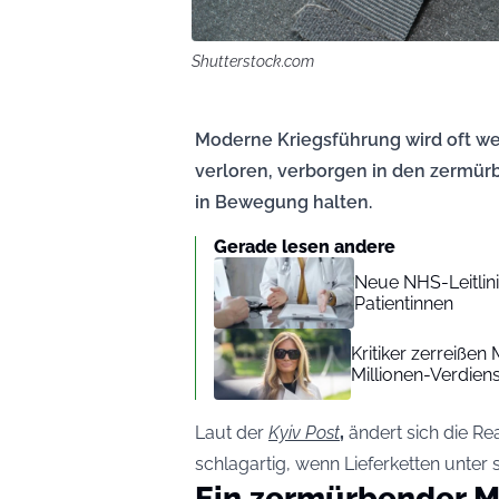
Shutterstock.com
Moderne Kriegsführung wird oft we
verloren, verborgen in den zermü
in Bewegung halten.
Gerade lesen andere
Neue NHS-Leitlin
Patientinnen
Kritiker zerreißen
Millionen-Verdien
Laut der
Kyiv Post
,
ändert sich die Rea
schlagartig, wenn Lieferketten unt
Ein zermürbender M