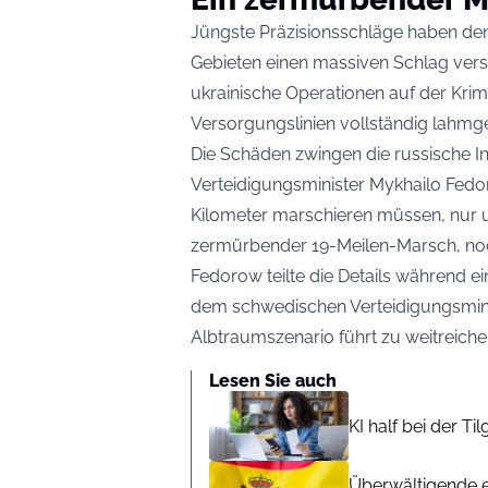
Jüngste Präzisionsschläge haben de
Gebieten einen massiven Schlag verse
ukrainische Operationen auf der Krim
Versorgungslinien vollständig lahmge
Die Schäden zwingen die russische In
Verteidigungsminister Mykhailo Fedor
Kilometer marschieren müssen, nur um
zermürbender 19-Meilen-Marsch, no
Fedorow teilte die Details während e
dem schwedischen Verteidigungsminis
Albtraumszenario führt zu weitreic
Lesen Sie auch
KI half bei der T
Überwältigende e