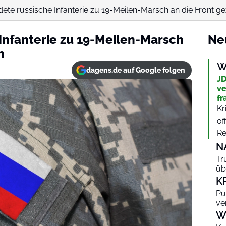
dete russische Infanterie zu 19-Meilen-Marsch an die Front 
Infanterie zu 19-Meilen-Marsch
Ne
n
W
dagens.de auf Google folgen
JD
ve
fr
Kr
of
Re
N
Tr
üb
K
Pu
ve
W