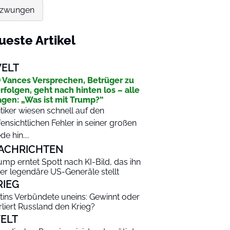
gezwungen
ueste Artikel
ELT
 Vances Versprechen, Betrüger zu
rfolgen, geht nach hinten los – alle
agen: „Was ist mit Trump?“
itiker wiesen schnell auf den
fensichtlichen Fehler in seiner großen
de hin....
ACHRICHTEN
ump erntet Spott nach KI-Bild, das ihn
er legendäre US-Generäle stellt
RIEG
tins Verbündete uneins: Gewinnt oder
rliert Russland den Krieg?
ELT