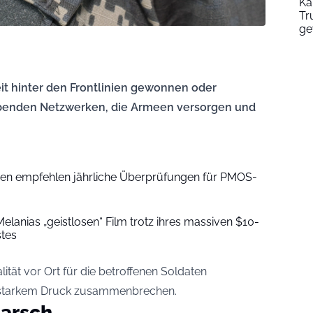
Ka
Tr
ge
it hinter den Frontlinien gewonnen oder
rbenden Netzwerken, die Armeen versorgen und
ien empfehlen jährliche Überprüfungen für PMOS-
 Melanias „geistlosen“ Film trotz ihres massiven $10-
stes
lität vor Ort für die betroffenen Soldaten
er starkem Druck zusammenbrechen.
arsch