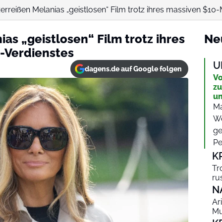
 zerreißen Melanias „geistlosen“ Film trotz ihres massiven $10
ias „geistlosen“ Film trotz ihres
Ne
-Verdienstes
U
dagens.de auf Google folgen
Vo
zu
un
Ma
We
ge
Pe
K
Tr
ru
N
Ar
Mu