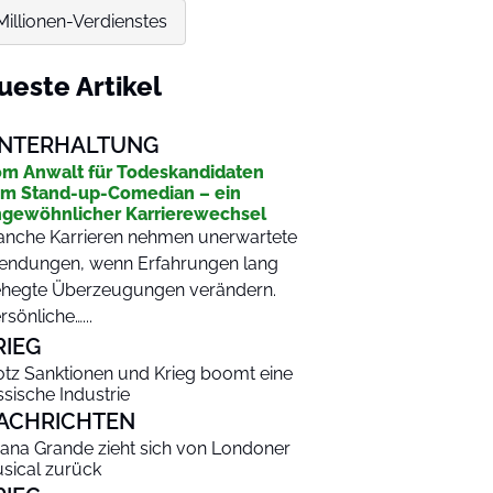
-Millionen-Verdienstes
ueste Artikel
NTERHALTUNG
m Anwalt für Todeskandidaten
m Stand-up-Comedian – ein
gewöhnlicher Karrierewechsel
nche Karrieren nehmen unerwartete
ndungen, wenn Erfahrungen lang
hegte Überzeugungen verändern.
rsönliche…...
RIEG
otz Sanktionen und Krieg boomt eine
ssische Industrie
ACHRICHTEN
iana Grande zieht sich von Londoner
sical zurück