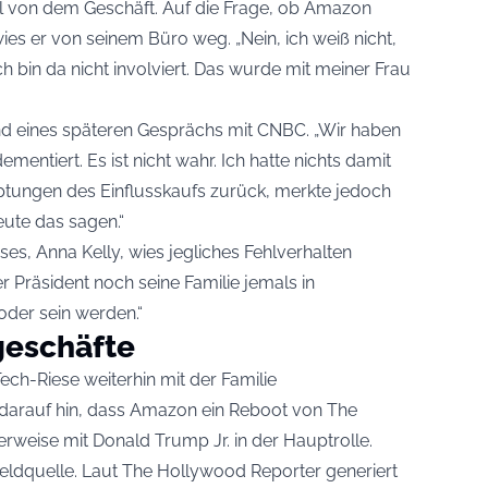
ell von dem Geschäft. Auf die Frage, ob Amazon
wies er von seinem Büro weg. „Nein, ich weiß nicht,
ich bin da nicht involviert. Das wurde mit meiner Frau
nd eines späteren Gesprächs mit CNBC. „Wir haben
mentiert. Es ist nicht wahr. Ich hatte nichts damit
auptungen des Einflusskaufs zurück, merkte jedoch
eute das sagen.“
s, Anna Kelly, wies jegliches Fehlverhalten
r Präsident noch seine Familie jemals in
oder sein werden.“
geschäfte
ech-Riese weiterhin mit der Familie
darauf hin, dass Amazon ein Reboot von The
erweise mit Donald Trump Jr. in der Hauptrolle.
 Geldquelle. Laut The Hollywood Reporter generiert