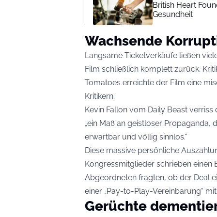
British Heart Fou
Gesundheit
Wachsende Korrupt
Langsame Ticketverkäufe ließen viele
Film schließlich komplett zurück. Kri
Tomatoes erreichte der Film eine mi
Kritikern.
Kevin Fallon vom Daily Beast verriss 
„ein Maß an geistloser Propaganda, das
erwartbar und völlig sinnlos.“
Diese massive persönliche Auszahlung
Kongressmitglieder schrieben einen 
Abgeordneten fragten, ob der Deal e
einer „Pay-to-Play-Vereinbarung“ mit
Gerüchte dementier