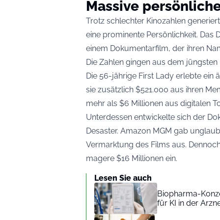
Massive persönlich
Trotz schlechter Kinozahlen generier
eine prominente Persönlichkeit. Das 
einem Dokumentarfilm, der ihren Nam
Die Zahlen gingen aus dem jüngsten 
Die 56-jährige First Lady erlebte ein 
sie zusätzlich $521.000 aus ihren Me
mehr als $6 Millionen aus digitalen
Unterdessen entwickelte sich der Do
Desaster. Amazon MGM gab unglaubli
Vermarktung des Films aus. Dennoch 
magere $16 Millionen ein.
Lesen Sie auch
Biopharma-Konzer
für KI in der Arzn