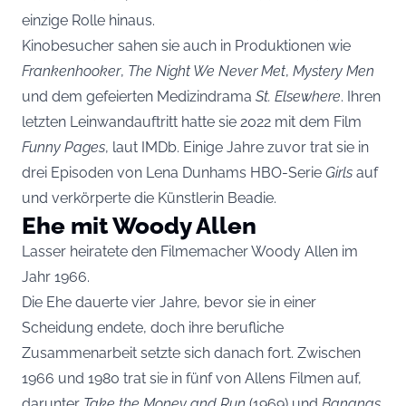
einzige Rolle hinaus.
Kinobesucher sahen sie auch in Produktionen wie
Frankenhooker
,
The Night We Never Met
,
Mystery Men
und dem gefeierten Medizindrama
St. Elsewhere
. Ihren
letzten Leinwandauftritt hatte sie 2022 mit dem Film
Funny Pages
, laut IMDb. Einige Jahre zuvor trat sie in
drei Episoden von Lena Dunhams HBO-Serie
Girls
auf
und verkörperte die Künstlerin Beadie.
Ehe mit Woody Allen
Lasser heiratete den Filmemacher Woody Allen im
Jahr 1966.
Die Ehe dauerte vier Jahre, bevor sie in einer
Scheidung endete, doch ihre berufliche
Zusammenarbeit setzte sich danach fort. Zwischen
1966 und 1980 trat sie in fünf von Allens Filmen auf,
darunter
Take the Money and Run
(1969) und
Bananas