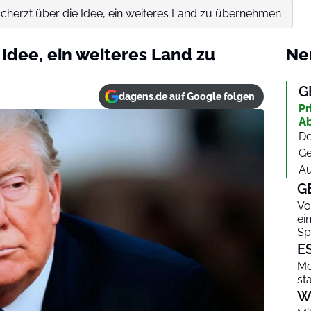
cherzt über die Idee, ein weiteres Land zu übernehmen
Idee, ein weiteres Land zu
Ne
G
dagens.de auf Google folgen
Pr
Ab
De
Ge
Au
G
Vo
ei
Sp
E
Me
st
W