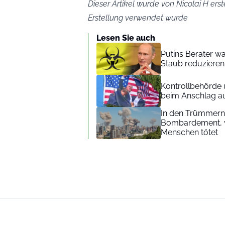
Dieser Artikel wurde von Nicolai H erst
Erstellung verwendet wurde
Lesen Sie auch
Putins Berater w
Staub reduzieren
Kontrollbehörde 
beim Anschlag a
In den Trümmern 
Bombardement, w
Menschen tötet