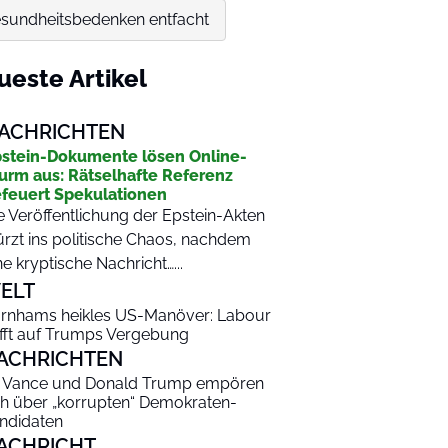
esundheitsbedenken entfacht
ueste Artikel
ACHRICHTEN
stein-Dokumente lösen Online-
urm aus: Rätselhafte Referenz
feuert Spekulationen
e Veröffentlichung der Epstein-Akten
ürzt ins politische Chaos, nachdem
ne kryptische Nachricht…...
ELT
rnhams heikles US-Manöver: Labour
fft auf Trumps Vergebung
ACHRICHTEN
 Vance und Donald Trump empören
ch über „korrupten“ Demokraten-
ndidaten
ACHRICHT