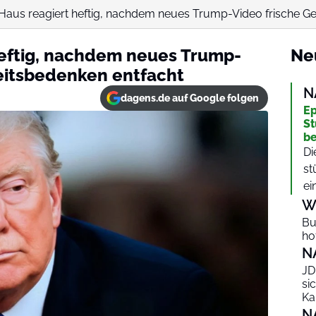
Haus reagiert heftig, nachdem neues Trump-Video frische G
heftig, nachdem neues Trump-
Ne
eitsbedenken entfacht
N
dagens.de auf Google folgen
Ep
St
be
Di
st
ei
W
Bu
ho
N
JD
si
Ka
N