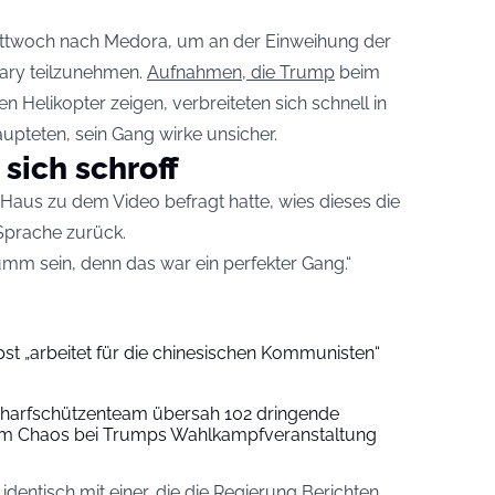
Mittwoch nach Medora, um an der Einweihung der
rary teilzunehmen.
Aufnahmen, die Trump
beim
n Helikopter zeigen, verbreiteten sich schnell in
aupteten, sein Gang wirke unsicher.
sich schroff
Haus zu dem Video befragt hatte, wies dieses die
Sprache zurück.
m sein, denn das war ein perfekter Gang.“
apst „arbeitet für die chinesischen Kommunisten“
charfschützenteam übersah 102 dringende
m Chaos bei Trumps Wahlkampfveranstaltung
dentisch mit einer, die die Regierung Berichten