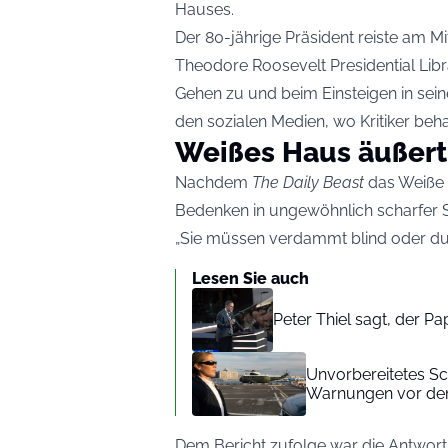
Hauses.
Der 80-jährige Präsident reiste am 
Theodore Roosevelt Presidential Lib
Gehen zu und beim Einsteigen in seine
den sozialen Medien, wo Kritiker beh
Weißes Haus äußert 
Nachdem
The Daily Beast
das Weiße 
Bedenken in ungewöhnlich scharfer 
„Sie müssen verdammt blind oder dum
Lesen Sie auch
Peter Thiel sagt, der P
Unvorbereitetes S
Warnungen vor de
Dem Bericht zufolge war die Antwort i