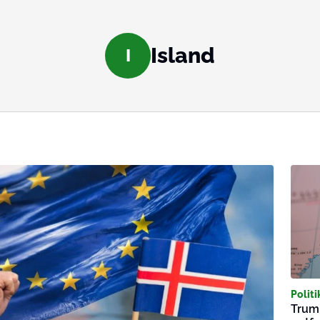
Island
I
Politi
Trum