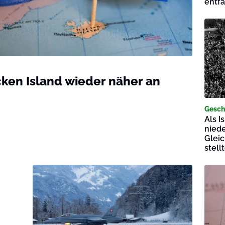
entf
ken Island wieder näher an
Gesch
Als I
niede
Gleic
stell