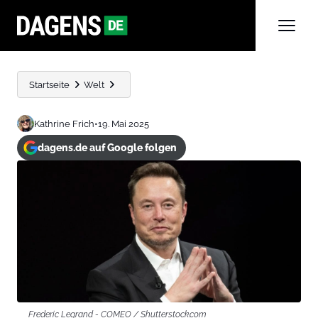
Startseite
Welt
Kathrine Frich
•
19. Mai 2025
dagens.de auf Google folgen
Frederic Legrand - COMEO / Shutterstock.com