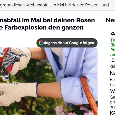
grabe diesen Küchenabfall im Mai bei deinen Rosen – und...
abfall im Mai bei deinen Rosen
Ne
e Farbexplosion den ganzen
W
Tr
dagens.de auf Google folgen
5
Bi
Pr
an
„E
de
N
Be
Pa
W
Ge
pr
ag
K