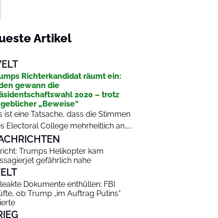
ueste Artikel
ELT
umps Richterkandidat räumt ein:
den gewann die
äsidentschaftswahl 2020 – trotz
geblicher „Beweise“
s ist eine Tatsache, dass die Stimmen
s Electoral College mehrheitlich an…...
ACHRICHTEN
richt: Trumps Helikopter kam
ssagierjet gefährlich nahe
ELT
leakte Dokumente enthüllen: FBI
üfte, ob Trump „im Auftrag Putins“
ierte
RIEG