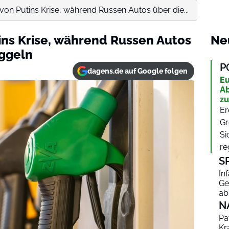
t von Putins Krise, während Russen Autos über die...
tins Krise, während Russen Autos
Ne
ggeln
P
dagens.de auf Google folgen
Eu
Ab
zu
Er
Gr
Si
re
S
In
Ge
ab
N
Pa
Kr