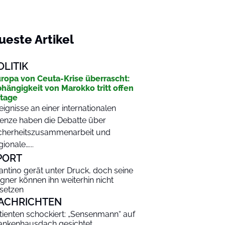
ueste Artikel
OLITIK
ropa von Ceuta-Krise überrascht:
hängigkeit von Marokko tritt offen
tage
eignisse an einer internationalen
enze haben die Debatte über
cherheitszusammenarbeit und
gionale…...
PORT
fantino gerät unter Druck, doch seine
gner können ihn weiterhin nicht
setzen
ACHRICHTEN
tienten schockiert: „Sensenmann“ auf
ankenhausdach gesichtet