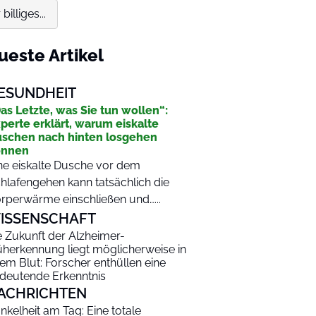
illiges...
ueste Artikel
ESUNDHEIT
as Letzte, was Sie tun wollen“:
perte erklärt, warum eiskalte
schen nach hinten losgehen
önnen
ne eiskalte Dusche vor dem
hlafengehen kann tatsächlich die
rperwärme einschließen und…...
ISSENSCHAFT
e Zukunft der Alzheimer-
üherkennung liegt möglicherweise in
rem Blut: Forscher enthüllen eine
deutende Erkenntnis
ACHRICHTEN
nkelheit am Tag: Eine totale