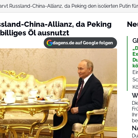
rvt Russland-China-Allianz, da Peking den isolierten Putin für b
ssland-China-Allianz, da Peking
Ne
 billiges Öl ausnutzt
G
dagens.de auf Google folgen
„D
Ex
Du
k
Ei
Sc
Kö
W
Di
Fr
Ih
be
N
Du