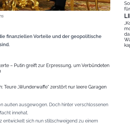
So
fü
L
ns
„K
mo
da
ie finanziellen Vorteile und der geopolitische
Wa
sind.
ka
terte – Putin greift zur Erpressung, um Verbündeten
n
ch: Teure „Wunderwaffe“ zerstört nur leere Garagen
on außen ausgewogen. Doch hinter verschlossenen
Macht innehat.
z entwickelt sich nun stillschweigend zu einem