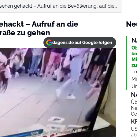
sehen gehackt – Aufruf an die Bevölkerung, auf die...
ehackt – Aufruf an die
Ne
traße zu gehen
N
dagens.de auf Google folgen
Ob
ko
Mi
zu
Tr
Mi
Un
N
Üb
Ne
Ge
K
US
ab