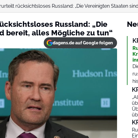
rteilt rücksichtsloses Russland: „Die Vereinigten Staaten sind b
rücksichtsloses Russland: „Die
Ne
d bereit, alles Mögliche zu tun“
K
dagens.de auf Google folgen
Ru
Kr
in
Di
ru
hi
K
„A
üb
Üb
üb
K
Ru
Ei