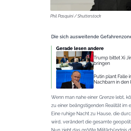
Phil Pasquini / Shutterstock
Die sich ausweitende Gefahrenzone 
Gerade lesen andere
Trump bittet Xi J
bringen
Putin plant Falle
Nachbarn in den K
Wenn man nahe einer Grenze lebt, kön
zu einer beängstigenden Realität im 
Eine ruhige Nacht zu Hause, die dur
wird, verändert die gesamte geopoli
Nun zieht das größte Militärbündnis d