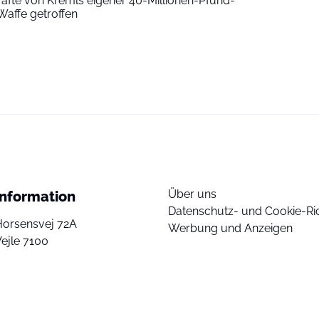
räfte von Kremls eigener 40-Millionen-Pfund-
Waffe getroffen
Über uns
Information
Datenschutz- und Cookie-Ric
Horsensvej 72A
Werbung und Anzeigen
ejle 7100