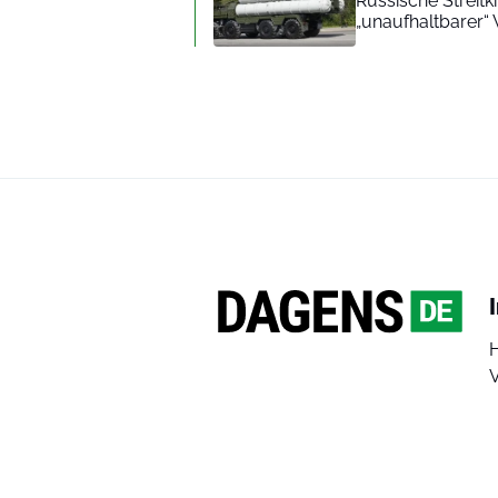
Russische Streitk
„unaufhaltbarer“ 
V