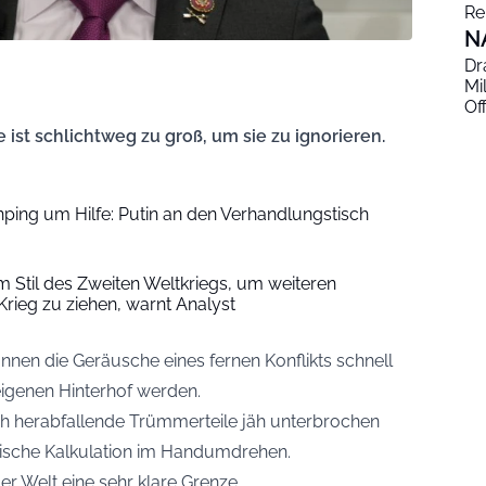
Re
N
Dr
Mi
Of
ist schlichtweg zu groß, um sie zu ignorieren.
inping um Hilfe: Putin an den Verhandlungstisch
 im Stil des Zweiten Weltkriegs, um weiteren
rieg zu ziehen, warnt Analyst
nen die Geräusche eines fernen Konflikts schnell
eigenen Hinterhof werden.
ch herabfallende Trümmerteile jäh unterbrochen
tische Kalkulation im Handumdrehen.
er Welt eine sehr klare Grenze.