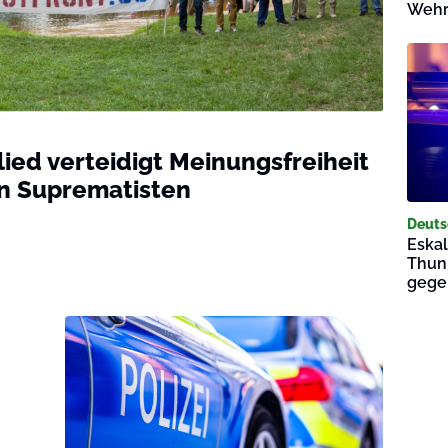
Wehrp
ed verteidigt Meinungsfreiheit
n Suprematisten
Deuts
Eskal
Thun
gegen