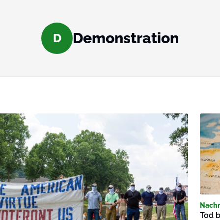
Demonstration
D
Nachr
Tod b