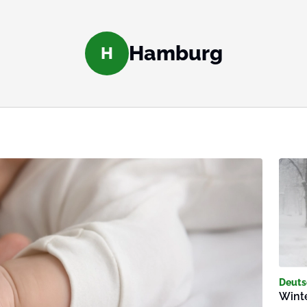
Hamburg
H
Deuts
Wint