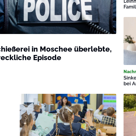
Leihm
Fami
chießerei in Moschee überlebte,
reckliche Episode
Nachr
Sink
bei A