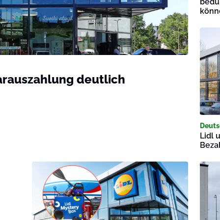
bedü
könn
Barauszahlung deutlich
Deuts
Lidl 
Beza