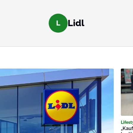
Lidl
L
Lifest
„Kauf