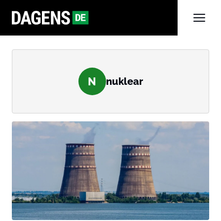
N
nuklear