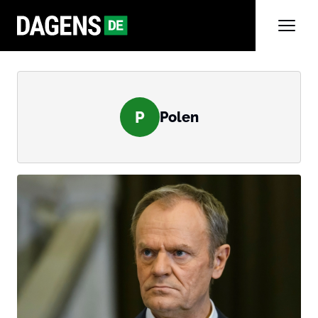
P
Polen