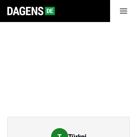
T
Türkei