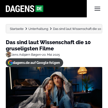
Startseite
Unterhaltung
Das sind laut Wissenschaft die 10 gru
Das sind laut Wissenschaft die 10
gruseligsten Filme
Jens Asbjørn Bøgen
•
20. Mai 2025
dagens.de auf Google folgen