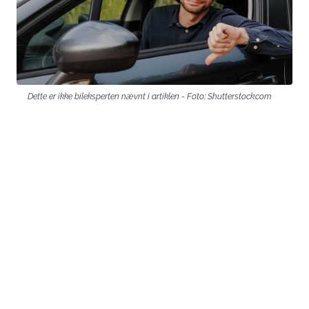
Dette er ikke bileksperten nævnt i artiklen - Foto: Shutterstock.com