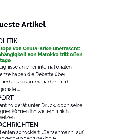
ueste Artikel
OLITIK
ropa von Ceuta-Krise überrascht:
hängigkeit von Marokko tritt offen
tage
eignisse an einer internationalen
enze haben die Debatte über
cherheitszusammenarbeit und
gionale…...
PORT
fantino gerät unter Druck, doch seine
gner können ihn weiterhin nicht
setzen
ACHRICHTEN
tienten schockiert: „Sensenmann“ auf
ankenhausdach gesichtet