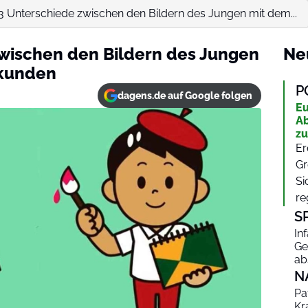
3 Unterschiede zwischen den Bildern des Jungen mit dem...
zwischen den Bildern des Jungen
Ne
ekunden
P
dagens.de auf Google folgen
Eu
Ab
zu
Er
Gr
Si
re
S
In
Ge
ab
N
Pa
Kr