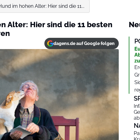
und im hohen Alter: Hier sind die 11...
 Alter: Hier sind die 11 besten
Ne
ren
P
dagens.de auf Google folgen
Eu
Ab
zu
Er
Gr
Si
re
S
In
Ge
ab
N
Pa
Kr