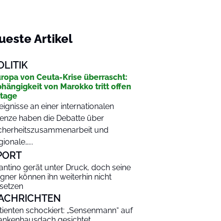
ueste Artikel
OLITIK
ropa von Ceuta-Krise überrascht:
hängigkeit von Marokko tritt offen
tage
eignisse an einer internationalen
enze haben die Debatte über
cherheitszusammenarbeit und
gionale…...
PORT
fantino gerät unter Druck, doch seine
gner können ihn weiterhin nicht
setzen
ACHRICHTEN
tienten schockiert: „Sensenmann“ auf
ankenhausdach gesichtet