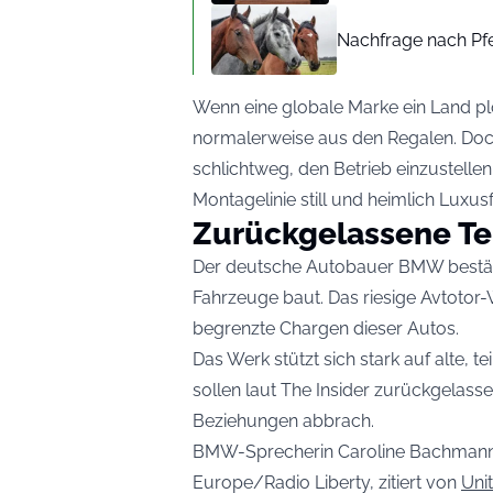
Nachfrage nach Pfer
Wenn eine globale Marke ein Land plö
normalerweise aus den Regalen. Doc
schlichtweg, den Betrieb einzustellen.
Montagelinie still und heimlich Luxu
Zurückgelassene Tei
Der deutsche Autobauer BMW bestätigt
Fahrzeuge baut. Das riesige Avtotor-W
begrenzte Chargen dieser Autos.
Das Werk stützt sich stark auf alte, t
sollen laut The Insider zurückgelass
Beziehungen abbrach.
BMW-Sprecherin Caroline Bachmann ä
Europe/Radio Liberty, zitiert von
Uni