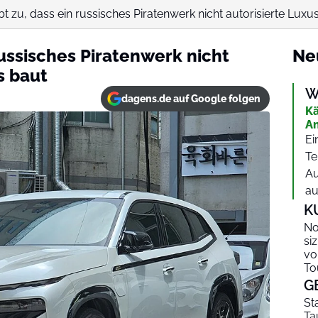
 zu, dass ein russisches Piratenwerk nicht autorisierte Luxus
ussisches Piratenwerk nicht
Ne
s baut
W
dagens.de auf Google folgen
Kä
An
Ei
Te
Au
au
K
No
si
vo
To
G
St
Ta