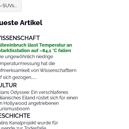
-SUVs...
ueste Artikel
ISSENSCHAFT
lteeinbruch lässt Temperatur an
tarktisstation auf –84,1 °C fallen
ne ungewöhnlich niedrige
mperaturmessung hat die
fmerksamkeit von Wissenschaftlern
f sich gezogen,…...
ULTUR
lans Odyssee: Ein verschlafenes
zilianisches Eiland rüstet sich für einen
n Hollywood angetriebenen
urismusboom
ESCHICHTE
alins Kanalprojekt wurde für
usende zur Todesfalle