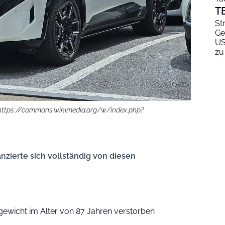
T
St
Ge
US
zu
 https://commons.wikimedia.org/w/index.php?
nzierte sich vollständig von diesen
wicht im Alter von 87 Jahren verstorben