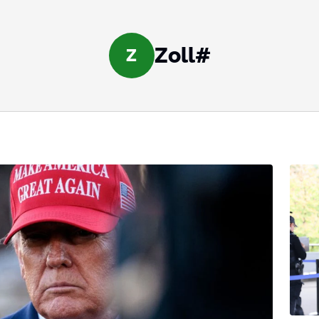
Zoll#
Z