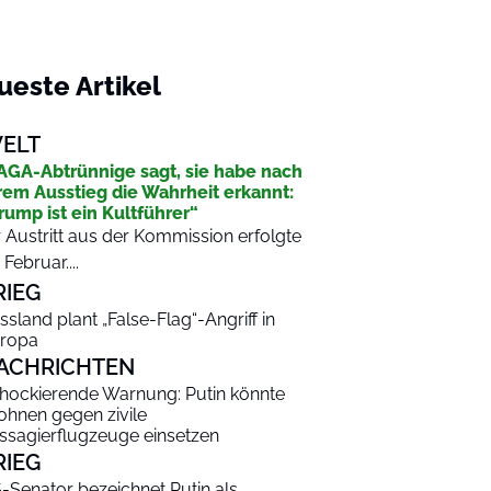
ueste Artikel
ELT
GA-Abtrünnige sagt, sie habe nach
rem Ausstieg die Wahrheit erkannt:
rump ist ein Kultführer“
r Austritt aus der Kommission erfolgte
 Februar....
RIEG
ssland plant „False-Flag“-Angriff in
ropa
ACHRICHTEN
hockierende Warnung: Putin könnte
ohnen gegen zivile
ssagierflugzeuge einsetzen
RIEG
-Senator bezeichnet Putin als