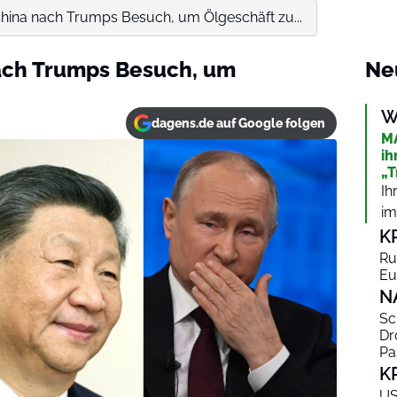
 China nach Trumps Besuch, um Ölgeschäft zu...
nach Trumps Besuch, um
Ne
W
dagens.de auf Google folgen
MA
ih
„T
Ih
im
K
Ru
Eu
N
Sc
Dr
Pa
K
US