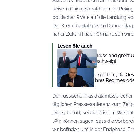
Aktuell befindet sich US-Präsident Do
Reise in China. Sobald sein Jet Peking
politischer Rivale auf die Landung vor
Der Kreml bestätigte am Donnerstag, 
naher Zukunft nach China reisen wird
Lesen Sie auch
Russland greift 
schweigt
Experten: „Die Ges
ihres Regimes ode
Der russische Präsidialamtssprecher
täglichen Pressekonferenz zum Zeitpl
Digi24
beruft, sei die Reise im Wesen
„Wir können sagen, dass die Vorbere
wir befinden uns in der Endphase. Er 