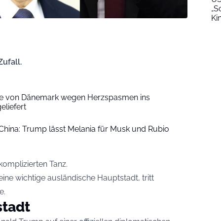
„S
Ki
ufall.
he von Dänemark wegen Herzspasmen ins
eliefert
China: Trump lässt Melania für Musk und Rubio
komplizierten Tanz.
ine wichtige ausländische Hauptstadt, tritt
e.
stadt