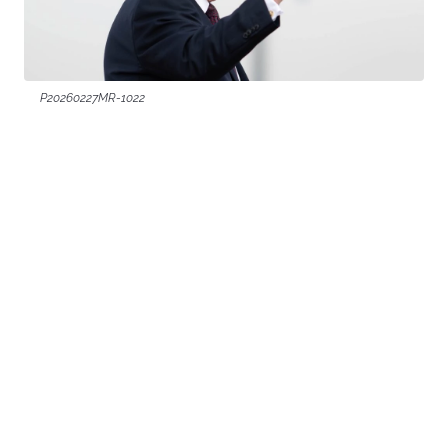
P20260227MR-1022