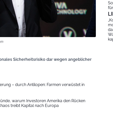
So
fü
L
„K
mo
da
Wa
ka
om
ionales Sicherheitsrisiko dar wegen angeblicher
gerung – durch Antilopen: Farmen verwüstet in
-Gründe, warum Investoren Amerika den Rücken
haos treibt Kapital nach Europa