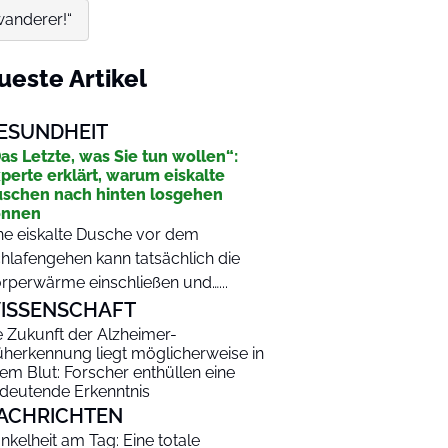
wanderer!“
ueste Artikel
ESUNDHEIT
as Letzte, was Sie tun wollen“:
perte erklärt, warum eiskalte
schen nach hinten losgehen
önnen
ne eiskalte Dusche vor dem
hlafengehen kann tatsächlich die
rperwärme einschließen und…...
ISSENSCHAFT
e Zukunft der Alzheimer-
üherkennung liegt möglicherweise in
rem Blut: Forscher enthüllen eine
deutende Erkenntnis
ACHRICHTEN
nkelheit am Tag: Eine totale