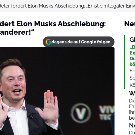
er fordert Elon Musks Abschiebung: „Er ist ein illegaler Ein
dert Elon Musks Abschiebung:
Ne
nwanderer!“
G
dagens.de auf Google folgen
„D
Ex
Du
k
Ei
Sc
Kö
W
Di
Fr
Ih
be
N
Du