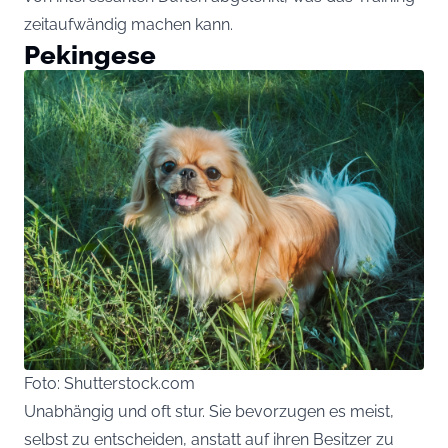
zeitaufwändig machen kann.
Pekingese
Foto: Shutterstock.com
Unabhängig und oft stur. Sie bevorzugen es meist,
selbst zu entscheiden, anstatt auf ihren Besitzer zu