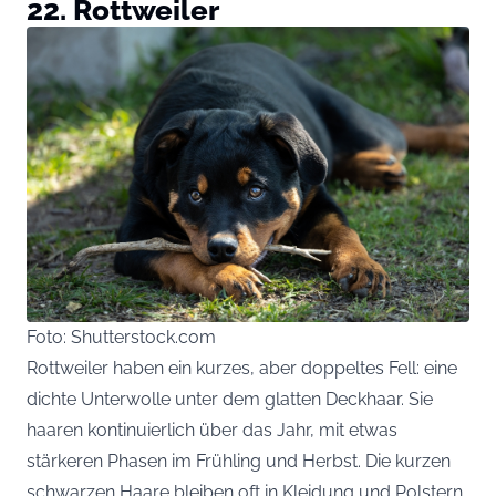
22. Rottweiler
Foto: Shutterstock.com
Rottweiler haben ein kurzes, aber doppeltes Fell: eine
dichte Unterwolle unter dem glatten Deckhaar. Sie
haaren kontinuierlich über das Jahr, mit etwas
stärkeren Phasen im Frühling und Herbst. Die kurzen
schwarzen Haare bleiben oft in Kleidung und Polstern