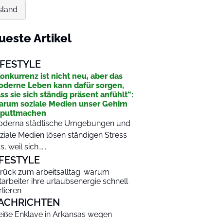
sland
ueste Artikel
IFESTYLE
onkurrenz ist nicht neu, aber das
derne Leben kann dafür sorgen,
ss sie sich ständig präsent anfühlt“:
rum soziale Medien unser Gehirn
aputtmachen
derna städtische Umgebungen und
ziale Medien lösen ständigen Stress
s, weil sich…...
IFESTYLE
rück zum arbeitsalltag: warum
tarbeiter ihre urlaubsenergie schnell
rlieren
ACHRICHTEN
iße Enklave in Arkansas wegen