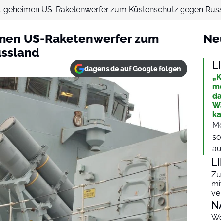
llt geheimen US-Raketenwerfer zum Küstenschutz gegen Rus
imen US-Raketenwerfer zum
Ne
ussland
L
dagens.de auf Google folgen
„K
mo
da
Wa
k
Mo
so
au
L
Zu
mi
ve
N
We