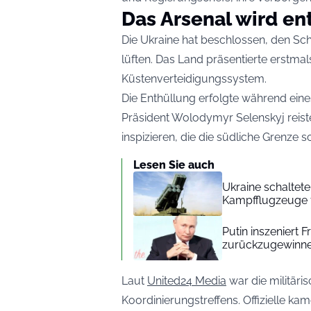
Das Arsenal wird ent
Die Ukraine hat beschlossen, den Sch
lüften. Das Land präsentierte erstma
Küstenverteidigungssystem.
Die Enthüllung erfolgte während ein
Präsident Wolodymyr Selenskyj reiste 
inspizieren, die die südliche Grenze s
Lesen Sie auch
Ukraine schaltet
Kampfflugzeuge f
Putin inszeniert
zurückzugewinn
Laut
United24 Media
war die militäri
Koordinierungstreffens. Offizielle 