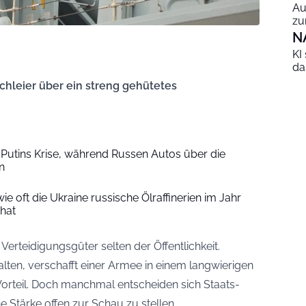
Au
zu
N
KI
da
chleier über ein streng gehütetes
n Putins Krise, während Russen Autos über die
n
e oft die Ukraine russische Ölraffinerien im Jahr
 hat
Verteidigungsgüter selten der Öffentlichkeit.
ten, verschafft einer Armee in einem langwierigen
Vorteil. Doch manchmal entscheiden sich Staats-
 Stärke offen zur Schau zu stellen.