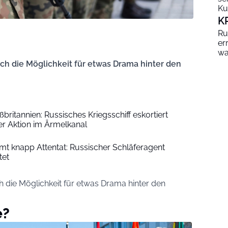
Ku
K
Ru
er
wa
uch die Möglichkeit für etwas Drama hinter den
ßbritannien: Russisches Kriegsschiff eskortiert
er Aktion im Ärmelkanal
t knapp Attentat: Russischer Schläferagent
tet
h die Möglichkeit für etwas Drama hinter den
e?