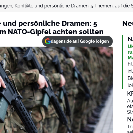
gen, Konflikte und persönliche Dramen: 5 Themen, auf die Si
e und persönliche Dramen: 5
Ne
im NATO-Gipfel achten sollten
N
dagens.de auf Google folgen
Uk
ru
Ma
Fi
in
Bl
lo
K
Au
et
St
N
Tr
se