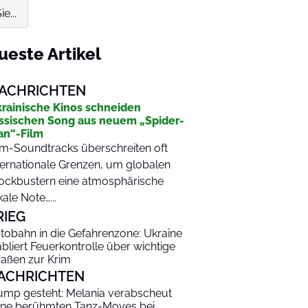
e...
ueste Artikel
ACHRICHTEN
rainische Kinos schneiden
ssischen Song aus neuem „Spider-
n“-Film
lm-Soundtracks überschreiten oft
ternationale Grenzen, um globalen
ockbustern eine atmosphärische
kale Note…...
RIEG
tobahn in die Gefahrenzone: Ukraine
abliert Feuerkontrolle über wichtige
raßen zur Krim
ACHRICHTEN
ump gesteht: Melania verabscheut
ine berühmten Tanz-Moves bei