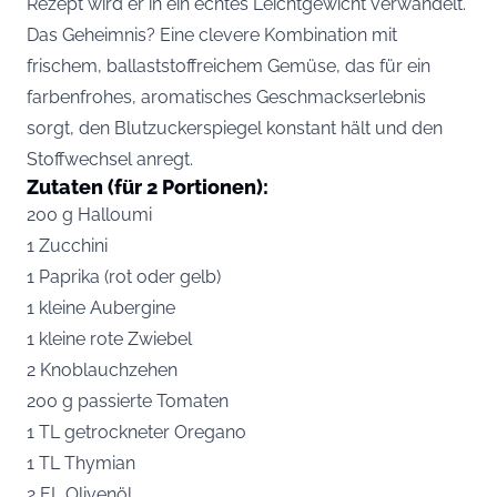
Rezept wird er in ein echtes Leichtgewicht verwandelt.
Das Geheimnis? Eine clevere Kombination mit
frischem, ballaststoffreichem Gemüse, das für ein
farbenfrohes, aromatisches Geschmackserlebnis
sorgt, den Blutzuckerspiegel konstant hält und den
Stoffwechsel anregt.
Zutaten (für 2 Portionen):
200 g Halloumi
1 Zucchini
1 Paprika (rot oder gelb)
1 kleine Aubergine
1 kleine rote Zwiebel
2 Knoblauchzehen
200 g passierte Tomaten
1 TL getrockneter Oregano
1 TL Thymian
2 EL Olivenöl