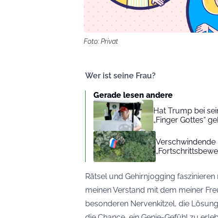
Foto: Privat
Wer ist seine Frau?
Gerade lesen andere
Hat Trump bei se
„Finger Gottes“ geh
Verschwindende F
„Fortschrittsbewe
Rätsel und Gehirnjogging faszinieren m
meinen Verstand mit dem meiner Freu
besonderen Nervenkitzel, die Lösung 
die Chance, ein Genie-Gefühl zu erl