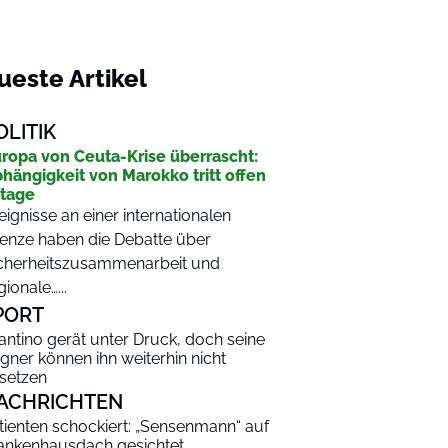
ueste Artikel
OLITIK
ropa von Ceuta-Krise überrascht:
hängigkeit von Marokko tritt offen
tage
eignisse an einer internationalen
enze haben die Debatte über
cherheitszusammenarbeit und
gionale…...
PORT
fantino gerät unter Druck, doch seine
gner können ihn weiterhin nicht
setzen
ACHRICHTEN
tienten schockiert: „Sensenmann“ auf
ankenhausdach gesichtet