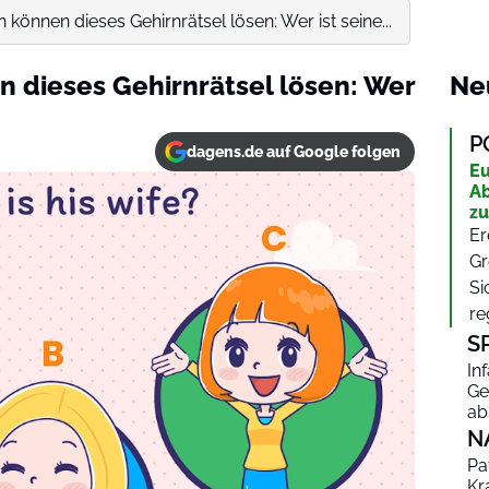
 können dieses Gehirnrätsel lösen: Wer ist seine...
n dieses Gehirnrätsel lösen: Wer
Ne
P
dagens.de auf Google folgen
Eu
Ab
zu
Er
Gr
Si
re
S
In
Ge
ab
N
Pa
Kr