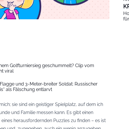
K
Ho
fü
inem Golfturniersieg geschummelt? Clip vom
t viral
lagge und 3-Meter-breiter Soldat: Russischer
is“ als Fälschung entlarvt
ich; sie sind ein geistiger Spielplatz, auf dem ich
nde und Familie messen kann. Es gibt einen
eines herausfordernden Puzzles zu finden – es ist
eben und, zugegeben, auch ein wenig anzugeben.