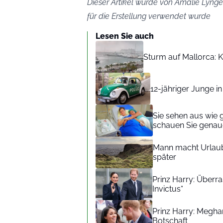
Dieser Artikel wurde von Amalie Lynge 
für die Erstellung verwendet wurde
Lesen Sie auch
Sturm auf Mallorca: Kr
12-jähriger Junge i
Sie sehen aus wie 
schauen Sie genaue
Mann macht Urlaub
später
Prinz Harry: Überra
Invictus“
Prinz Harry: Meghan
Botschaft