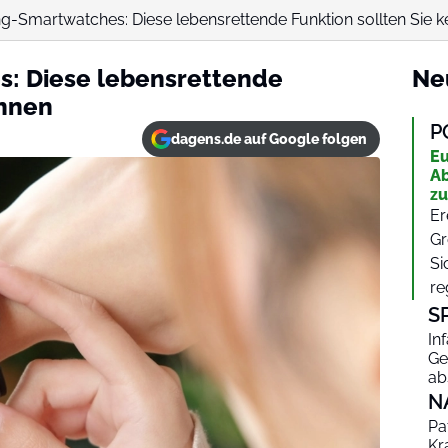
-Smartwatches: Diese lebensrettende Funktion sollten Sie 
: Diese lebensrettende
Ne
ennen
P
dagens.de auf Google folgen
Eu
Ab
zu
Er
Gr
Si
re
S
In
Ge
ab
N
Pa
Kr