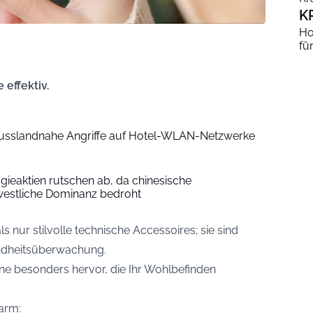
K
Ho
fü
 effektiv.
russlandnahe Angriffe auf Hotel-WLAN-Netzwerke
gieaktien rutschen ab, da chinesische
westliche Dominanz bedroht
ur stilvolle technische Accessoires; sie sind
ndheitsüberwachung.
eine besonders hervor, die Ihr Wohlbefinden
arm: