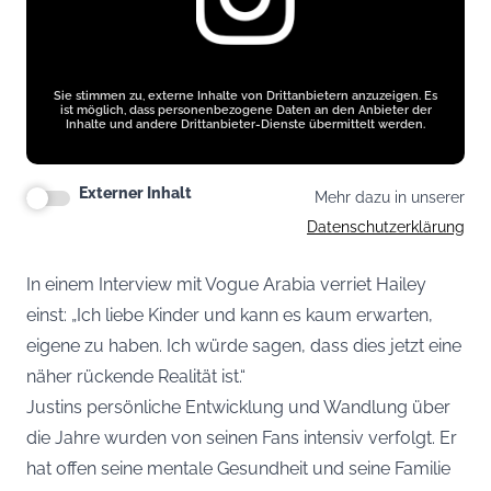
Sie stimmen zu, externe Inhalte von Drittanbietern anzuzeigen. Es
ist möglich, dass personenbezogene Daten an den Anbieter der
Inhalte und andere Drittanbieter-Dienste übermittelt werden.
Externer Inhalt
Mehr dazu in unserer
Datenschutzerklärung
In einem Interview mit Vogue Arabia verriet Hailey
einst: „Ich liebe Kinder und kann es kaum erwarten,
eigene zu haben. Ich würde sagen, dass dies jetzt eine
näher rückende Realität ist.“
Justins persönliche Entwicklung und Wandlung über
die Jahre wurden von seinen Fans intensiv verfolgt. Er
hat offen seine mentale Gesundheit und seine Familie