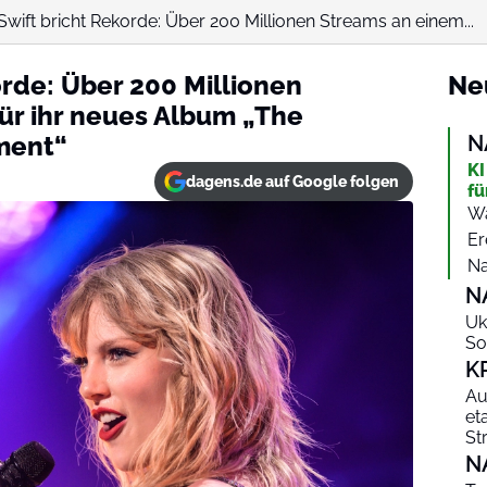
Swift bricht Rekorde: Über 200 Millionen Streams an einem...
orde: Über 200 Millionen
Ne
ür ihr neues Album „The
ment“
N
KI
dagens.de auf Google folgen
fü
Wa
Er
Na
N
Uk
So
K
Au
et
St
N