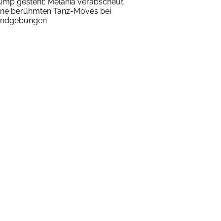
ump gesteht: Melania verabscheut
ine berühmten Tanz-Moves bei
ndgebungen