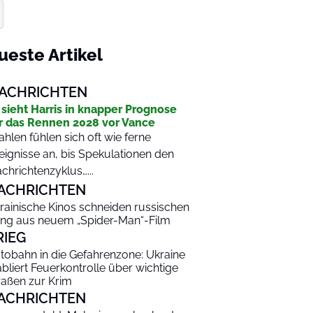
ueste Artikel
ACHRICHTEN
 sieht Harris in knapper Prognose
r das Rennen 2028 vor Vance
hlen fühlen sich oft wie ferne
eignisse an, bis Spekulationen den
chrichtenzyklus…...
ACHRICHTEN
rainische Kinos schneiden russischen
ng aus neuem „Spider-Man“-Film
RIEG
tobahn in die Gefahrenzone: Ukraine
abliert Feuerkontrolle über wichtige
raßen zur Krim
ACHRICHTEN