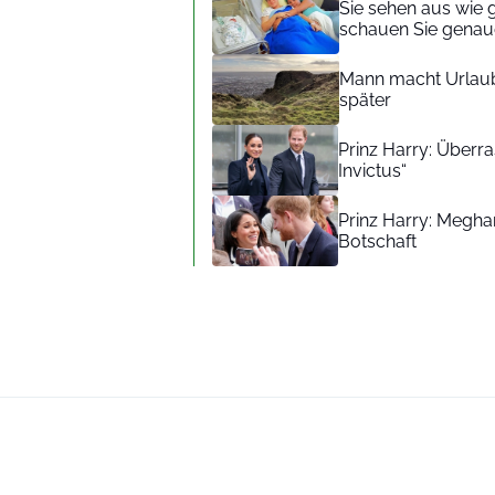
Sie sehen aus wie 
schauen Sie genaue
Mann macht Urlaub
später
Prinz Harry: Überra
Invictus“
Prinz Harry: Meghan
Botschaft