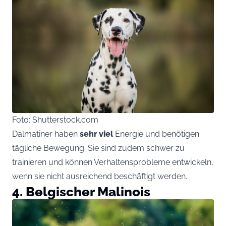
Foto: Shutterstock.com
Dalmatiner haben
sehr viel
Energie und benötigen
tägliche Bewegung. Sie sind zudem schwer zu
trainieren und können Verhaltensprobleme entwickeln,
wenn sie nicht ausreichend beschäftigt werden.
4. Belgischer Malinois