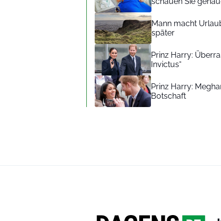
schauen Sie genaue
Mann macht Urlaub
später
Prinz Harry: Überra
Invictus“
Prinz Harry: Meghan
Botschaft