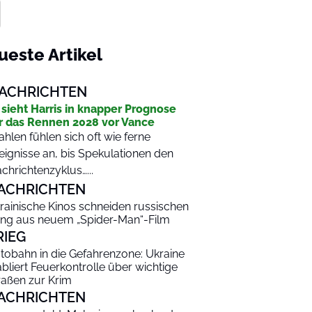
ueste Artikel
ACHRICHTEN
 sieht Harris in knapper Prognose
r das Rennen 2028 vor Vance
hlen fühlen sich oft wie ferne
eignisse an, bis Spekulationen den
chrichtenzyklus…...
ACHRICHTEN
rainische Kinos schneiden russischen
ng aus neuem „Spider-Man“-Film
RIEG
tobahn in die Gefahrenzone: Ukraine
abliert Feuerkontrolle über wichtige
raßen zur Krim
ACHRICHTEN