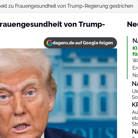
ekt zu Frauengesundheit von Trump-Regierung gestrichen
Frauengesundheit von Trump-
Ne
N
dagens.de auf Google folgen
KI
fü
Wa
Er
Na
N
Uk
So
K
Au
et
St
N