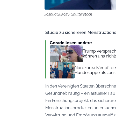
Joshua Sukoff / Shutterstock
Studie zu sichereren Menstruation
Gerade lesen andere
Trump versprach 
können uns nichts
Nordkorea kämpft geg
Hundesuppe als „beste
In den Vereinigten Staaten überschnei
Gesundheit häufig – ein aktueller Fall
Ein Forschungsprojekt, das sicherer
Menstruationsprodukten untersuchen s
Verwirrung und Empörung ausgelöst