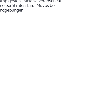
ump gesteht: Melania verabscheut
ine berühmten Tanz-Moves bei
ndgebungen